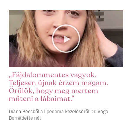
„Fájdalommentes vagyok.
Teljesen újnak érzem magam.
Örülök, hogy meg mertem
műteni a lábaimat.“
Diana Bécsből a lipedema kezeléséről Dr. Vágó
Bernadette nél