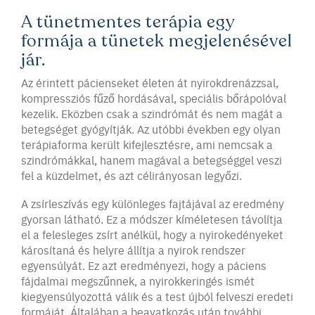
A tünetmentes terápia egy
formája a tünetek megjelenésével
jár.
Az érintett pácienseket életen át nyirokdrenázzsal,
kompressziós fűző hordásával, speciális bőrápolóval
kezelik. Eközben csak a szindrómát és nem magát a
betegséget gyógyítják. Az utóbbi években egy olyan
terápiaforma került kifejlesztésre, ami nemcsak a
szindrómákkal, hanem magával a betegséggel veszi
fel a küzdelmet, és azt célirányosan legyőzi.
A zsírleszívás egy különleges fajtájával az eredmény
gyorsan látható. Ez a módszer kíméletesen távolítja
el a felesleges zsírt anélkül, hogy a nyirokedényeket
károsítaná és helyre állítja a nyirok rendszer
egyensúlyát. Ez azt eredményezi, hogy a páciens
fájdalmai megszűnnek, a nyirokkeringés ismét
kiegyensúlyozottá válik és a test újból felveszi eredeti
formáját. Általában a beavatkozás után további