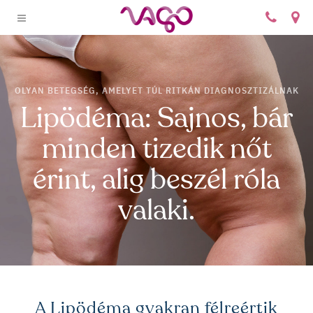
+
OLYAN BETEGSÉG, AMELYET TÚL RITKÁN DIAGNOSZTIZÁLNAK
Lipödéma: Sajnos, bár
minden tizedik nőt
érint, alig beszél róla
valaki.
A Lipödéma gyakran félreértik