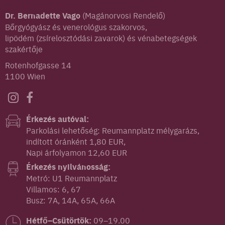
Dr. Bernadette Vago
(Magánorvosi Rendelő)
Bőrgyógyász és venerológus szakorvos,
lipödém (zsírelosztódási zavarok) és vénabetegségek
szakértője
Rotenhofgasse 14
1100 Wien
Érkezés autóval:
Parkolási lehetőség: Reumannplatz mélygarázs,
indított óránként 1,80 EUR,
Napi árfolyamon 12,60 EUR
Érkezés nyilvánosság:
Metró: U1 Reumannplatz
Villamos: 6, 67
Busz: 7A, 14A, 65A, 66A
Hétfő–Csütörtök:
09–19.00