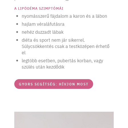
A LIPÖDÉMA SZIMPTÓMÁI
nyomásszerű fájdalom a karon és a lábon
hajlam véraláfutásra
nehéz duzzadt lábak
diéta és sport nem jár sikerrel.
Súlycsökkentés csak a testközépen érhető
el
legtöbb esetben, pubertás korban, vagy
szülés után kezdődik
GYORS SEGÍTSÉG: HÍVJON MOST