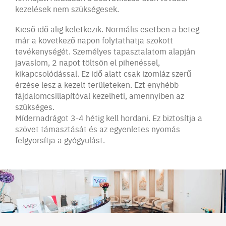
kezelések nem szükségesek.
Kieső idő alig keletkezik. Normális esetben a beteg
már a következő napon folytathatja szokott
tevékenységét. Személyes tapasztalatom alapján
javaslom, 2 napot töltsön el pihenéssel,
kikapcsolódással. Ez idő alatt csak izomláz szerű
érzése lesz a kezelt területeken. Ezt enyhébb
fájdalomcsillapítóval kezelheti, amennyiben az
szükséges.
Mídernadrágot 3-4 hétig kell hordani. Ez biztosítja a
szövet támasztását és az egyenletes nyomás
felgyorsítja a gyógyulást.