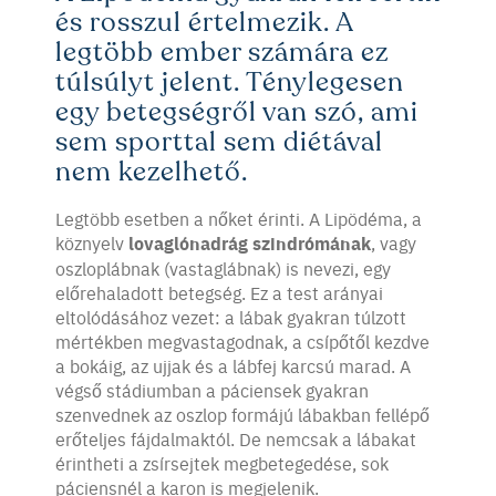
és rosszul értelmezik. A
legtöbb ember számára ez
túlsúlyt jelent. Ténylegesen
egy betegségről van szó, ami
sem sporttal sem diétával
nem kezelhető.
Legtöbb esetben a nőket érinti. A Lipödéma, a
köznyelv
lovaglónadrág szindrómának
, vagy
oszloplábnak (vastaglábnak) is nevezi, egy
előrehaladott betegség. Ez a test arányai
eltolódásához vezet: a lábak gyakran túlzott
mértékben megvastagodnak, a csípőtől kezdve
a bokáig, az ujjak és a lábfej karcsú marad. A
végső stádiumban a páciensek gyakran
szenvednek az oszlop formájú lábakban fellépő
erőteljes fájdalmaktól. De nemcsak a lábakat
érintheti a zsírsejtek megbetegedése, sok
páciensnél a karon is megjelenik.