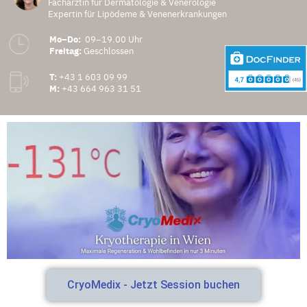
Fachärztin für Dermatologie & Venerologie
Expertin für Lipödeme & Venenerkrankungen
Mo–Do:
09–19.00 Uhr
Freitag:
Geschlossen
T:
+43 1 603 09 99
M:
+43 664 963 31 51
CryoMedix - Jetzt Session buchen