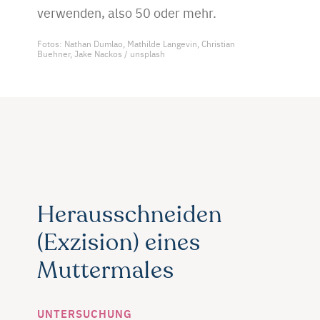
verwenden, also 50 oder mehr.
Fotos: Nathan Dumlao, Mathilde Langevin, Christian
Buehner, Jake Nackos / unsplash
Herausschneiden
(Exzision) eines
Muttermales
UNTERSUCHUNG