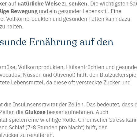
ker
natürliche Weise
senken
auf
zu
. Die wichtigsten Sä
ßige Bewegung
und ein gesunder Lebensstil. Eine
, Vollkornprodukten und gesunden Fetten kann dazu
zu halten.
esunde Ernährung auf den
emüse, Vollkornprodukten, Hülsenfrüchten und gesund
Avocados, Nüssen und Olivenöl) hilft, den Blutzuckerspie
itete Lebensmittel, da diese oft versteckte Zucker und
 die Insulinsensitivität der Zellen. Das bedeutet, dass 
Glukose
 Zellen die
besser aufnehmen. Auch
f spielen eine wichtige Rolle. Chronischer Stress kan
nd Schlaf (7-8 Stunden pro Nacht) hilft, den
zucker zu regulieren.