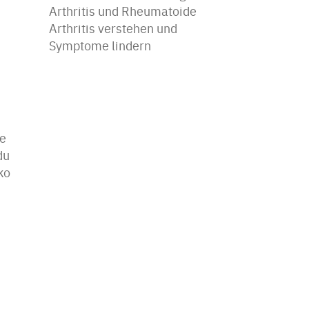
Arthritis und Rheumatoide
Arthritis verstehen und
Symptome lindern
le
du
ko