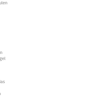
ulen
en
gel
das
n