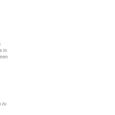
s
s in
hmen
n zu