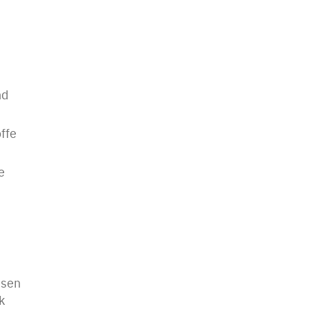
nd
ffe
e
ssen
k