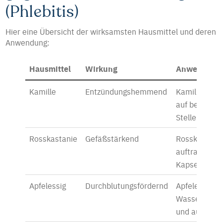
(Phlebitis)
Hier eine Übersicht der wirksamsten Hausmittel und deren
Anwendung:
Hausmittel
Wirkung
Anwendung
Kamille
Entzündungshemmend
Kamillenkom
auf betroffe
Stelle legen
Rosskastanie
Gefäßstärkend
Rosskastani
auftragen od
Kapseln ein
Apfelessig
Durchblutungsfördernd
Apfelessig m
Wasser ver
und auftrag