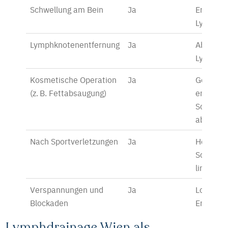
Schwellung am Bein
Ja
Entstau
Lymphab
Lymphknotenentfernung
Ja
Abtransp
Lymphflü
Kosmetische Operation
Ja
Gewebe
(z. B. Fettabsaugung)
entspan
Schwell
abbauen
Nach Sportverletzungen
Ja
Heilung 
Schmerz
lindern
Verspannungen und
Ja
Lockeru
Blockaden
Entspan
Lymphdrainage Wien als