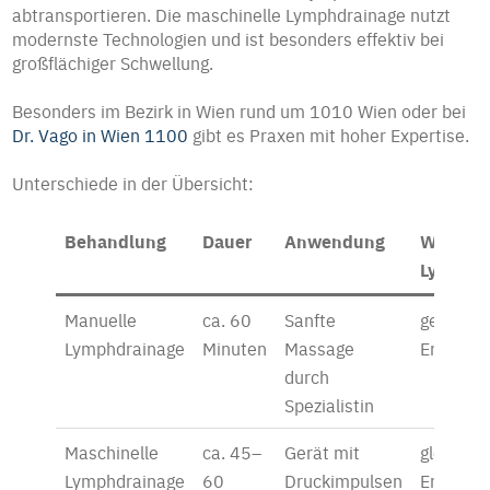
abtransportieren. Die maschinelle Lymphdrainage nutzt
modernste Technologien und ist besonders effektiv bei
großflächiger Schwellung.
Besonders im Bezirk in Wien rund um 1010 Wien oder bei
Dr. Vago in Wien 1100
gibt es Praxen mit hoher Expertise.
Unterschiede in der Übersicht:
Behandlung
Dauer
Anwendung
Wirkung
Lymphfl
Manuelle
ca. 60
Sanfte
gezielte
Lymphdrainage
Minuten
Massage
Entstau
durch
Spezialistin
Maschinelle
ca. 45–
Gerät mit
gleichm
Lymphdrainage
60
Druckimpulsen
Entlastu