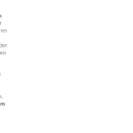
n
r
ren
der
sen
i
n.
im