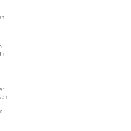
den
n
In
er
sen
im