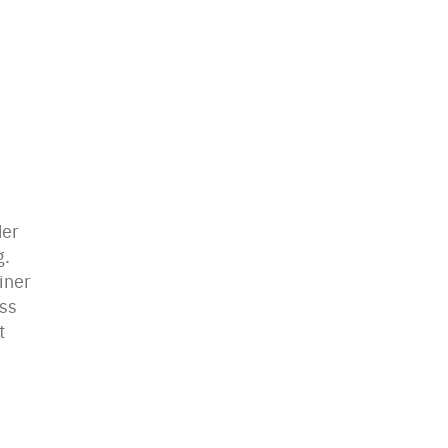
der
g.
iner
ass
t